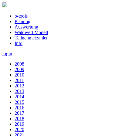
o-tools
Planung
Auswertung
Waldwert Modell
Teilnehmerzahlen
Info
login
2008
2009
2010
2011
2012
2013
2014
2015
2016
2017
2018
2019
2020
2021