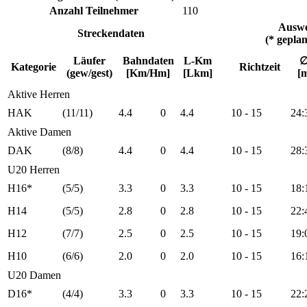
Anzahl Teilnehmer
110
Auswe
Streckendaten
(* gepl
Läufer
Bahndaten
L-Km
∅
Kategorie
Richtzeit
(gew/gest)
[Km/Hm]
[Lkm]
[
Aktive Herren
HAK
(11/11)
4.4
0
4.4
10 - 15
24:
Aktive Damen
DAK
(8/8)
4.4
0
4.4
10 - 15
28:
U20 Herren
H16*
(5/5)
3.3
0
3.3
10 - 15
18:
H14
(5/5)
2.8
0
2.8
10 - 15
22:
H12
(7/7)
2.5
0
2.5
10 - 15
19:
H10
(6/6)
2.0
0
2.0
10 - 15
16:
U20 Damen
D16*
(4/4)
3.3
0
3.3
10 - 15
22: