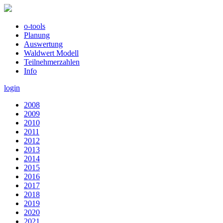
o-tools
Planung
Auswertung
Waldwert Modell
Teilnehmerzahlen
Info
login
2008
2009
2010
2011
2012
2013
2014
2015
2016
2017
2018
2019
2020
2021