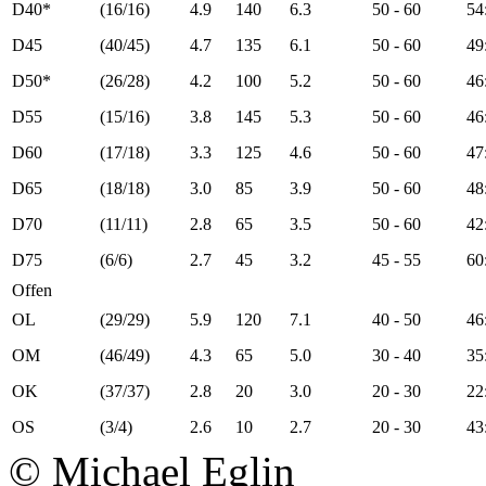
D40*
(16/16)
4.9
140
6.3
50 - 60
54
D45
(40/45)
4.7
135
6.1
50 - 60
49
D50*
(26/28)
4.2
100
5.2
50 - 60
46
D55
(15/16)
3.8
145
5.3
50 - 60
46
D60
(17/18)
3.3
125
4.6
50 - 60
47
D65
(18/18)
3.0
85
3.9
50 - 60
48
D70
(11/11)
2.8
65
3.5
50 - 60
42
D75
(6/6)
2.7
45
3.2
45 - 55
60
Offen
OL
(29/29)
5.9
120
7.1
40 - 50
46
OM
(46/49)
4.3
65
5.0
30 - 40
35
OK
(37/37)
2.8
20
3.0
20 - 30
22
OS
(3/4)
2.6
10
2.7
20 - 30
43
© Michael Eglin