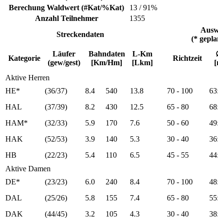
Berechung Waldwert (#Kat/%Kat)
13 / 91%
Anzahl Teilnehmer
1355
Ausw
Streckendaten
(* gepl
Läufer
Bahndaten
L-Km
Kategorie
Richtzeit
(gew/gest)
[Km/Hm]
[Lkm]
[
Aktive Herren
HE*
(36/37)
8.4
540
13.8
70 - 100
63
HAL
(37/39)
8.2
430
12.5
65 - 80
68
HAM*
(32/33)
5.9
170
7.6
50 - 60
49
HAK
(52/53)
3.9
140
5.3
30 - 40
36
HB
(22/23)
5.4
110
6.5
45 - 55
44
Aktive Damen
DE*
(23/23)
6.0
240
8.4
70 - 100
48
DAL
(25/26)
5.8
155
7.4
65 - 80
55
DAK
(44/45)
3.2
105
4.3
30 - 40
38