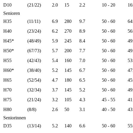
D10
(21/22)
2.0
15
2.2
10 - 20
16
Senioren
H35
(11/11)
6.9
280
9.7
50 - 60
64
H40
(23/24)
6.2
270
8.9
50 - 60
56
H45*
(48/49)
5.9
245
8.4
50 - 60
49
H50*
(67/73)
5.7
200
7.7
50 - 60
49
H55
(42/43)
5.4
160
7.0
50 - 60
53
H60*
(38/40)
5.2
145
6.7
50 - 60
47
H65
(52/54)
4.7
180
6.5
50 - 60
45
H70
(32/34)
3.7
145
5.2
50 - 60
49
H75
(21/24)
3.2
105
4.3
45 - 55
41
H80
(8/8)
2.6
50
3.1
40 - 50
43
Seniorinnen
D35
(13/14)
5.2
140
6.6
50 - 60
55