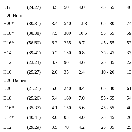
DB
(24/27)
3.5
50
4.0
45 - 55
40
U20 Herren
H20*
(30/31)
8.4
540
13.8
65 - 80
74
H18*
(38/38)
7.5
300
10.5
55 - 65
59
H16*
(58/60)
6.3
235
8.7
45 - 55
53
H14
(39/41)
5.5
130
6.8
35 - 45
37
H12
(23/23)
3.7
90
4.6
25 - 35
22
H10
(25/27)
2.0
35
2.4
10 - 20
13
U20 Damen
D20
(21/21)
6.0
240
8.4
65 - 80
61
D18
(25/26)
5.4
160
7.0
55 - 65
54
D16*
(35/37)
4.1
150
5.6
45 - 55
40
D14*
(40/41)
3.9
95
4.9
35 - 45
26
D12
(29/29)
3.5
70
4.2
25 - 35
25